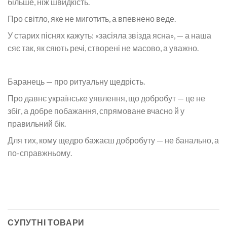
більше, ніж швидкість.
Про світло, яке не миготить, а впевнено веде.
У старих піснях кажуть: «засіяла звізда ясна», — а наша
сяє так, як сяють речі, створені не масово, а уважно.
Баранець — про ритуальну щедрість.
Про давнє українське уявлення, що добробут — це не
збіг, а добре побажання, спрямоване вчасно й у
правильний бік.
Для тих, кому щедро бажаєш добробуту — не банально, а
по-справжньому.
СУПУТНІ ТОВАРИ