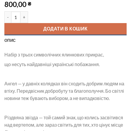
800,00
₴
Набір ялинкових прикрас кількість
ДОДАТИ В КОШИК
ОПИС
Набір з трьох символічних ялинкових прикрас,
що несуть найдавніші українські побажання.
Ангел — у давніх колядках він сходить добрим людям на
втіху. Передвісник добробуту та благополуччя. Бо світлі
новини теж бувають вибором, а не випадковістю.
Різдвяна звізда — той самий знак, що колись засвітився
над вертепом, але зараз світить для тих, хто цінує місце