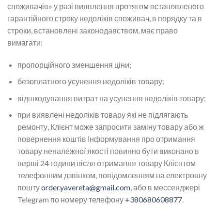
споживачів» у разі виявлення протягом встановленого
гарантійного строку недоліків споживач, в порядку та в
строки, встановлені законодавством, має право
вимагати:
пропорційного зменшення ціни;
безоплатного усунення недоліків товару;
відшкодування витрат на усунення недоліків товару;
при виявлені недоліків товару які не підлягають
ремонту, Клієнт може запросити заміну товару або ж
повернення коштів Інформування про отримання
товару неналежної якості повинно бути виконано в
перші 24 години після отримання товару Клієнтом
телефонним дзвінком, повідомленням на електронну
пошту
order.yavereta@gmail.com
, або в мессенджері
Telegram по номеру телефону
+380680608877
.