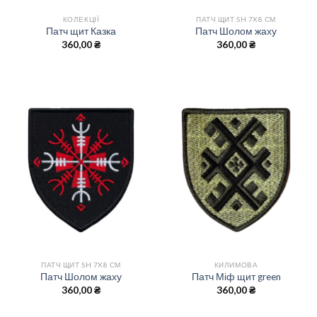
КОЛЕКЦІЇ
ПАТЧ ЩИТ SH 7X8 СМ
Патч щит Казка
Патч Шолом жаху
360,00
₴
360,00
₴
ПАТЧ ЩИТ SH 7X8 СМ
КИЛИМОВА
Патч Шолом жаху
Патч Міф щит green
360,00
₴
360,00
₴