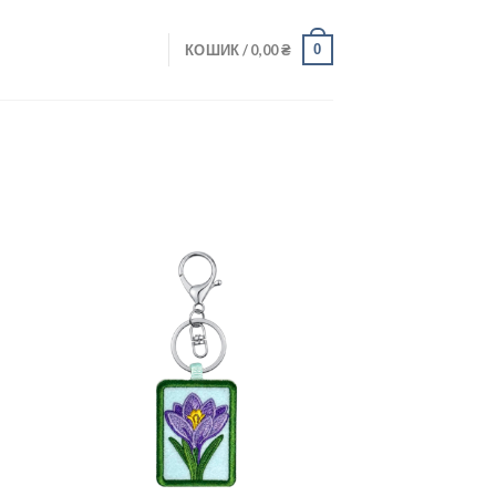
0
КОШИК /
0,00
₴