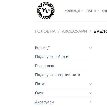
Skip
to
КОЛЕКЦІЇ
ПАТЧІ
ОД
content
ГОЛОВНА
/
АКСЕСУАРИ
/
БРЕЛ
Колекції
Подарункові бокси
Розпродаж
Подарункові сертифікати
Патчі
Одяг
Аксесуари