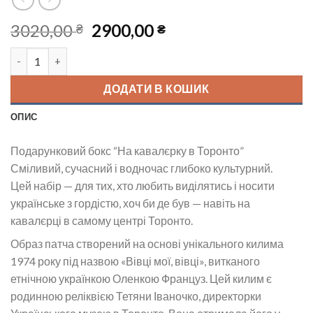
Оригінальна
Поточна
3020,00
2900,00
₴
₴
ціна:
ціна:
Подарунковий бокс "На кавалєрку в Торонто" кількість
3020,00 ₴.
2900,00 ₴.
ДОДАТИ В КОШИК
ОПИС
Подарунковий бокс “На кавалєрку в Торонто”
Сміливий, сучасний і водночас глибоко культурний.
Цей набір — для тих, хто любить виділятись і носити
українське з гордістю, хоч би де був — навіть на
кавалєрці в самому центрі Торонто.
Образ патча створений на основі унікального килима
1974 року під назвою «Вівці мої, вівці», витканого
етнічною українкою Оленкою Француз. Цей килим є
родинною реліквією Тетяни Іваночко, директорки