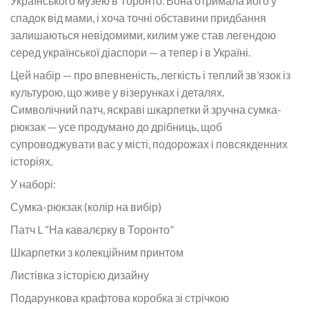
Українського музею в Торонто. Вона отримала його у
спадок від мами, і хоча точні обставини придбання
залишаються невідомими, килим уже став легендою
серед української діаспори — а тепер і в Україні.
Цей набір — про впевненість, легкість і теплий зв’язок із
культурою, що живе у візерунках і деталях.
Символічний патч, яскраві шкарпетки й зручна сумка-
рюкзак — усе продумано до дрібниць, щоб
супроводжувати вас у місті, подорожах і повсякденних
історіях.
У наборі:
Сумка-рюкзак (колір на вибір)
Патч L “На кавалєрку в Торонто”
Шкарпетки з колекційним принтом
Листівка з історією дизайну
Подарункова крафтова коробка зі стрічкою