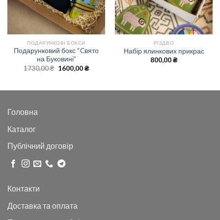
ПОДАРУНКОВІ БОКСИ
РІЗДВО
Подарунковий бокс “Cвято
Набір ялинкових прикрас
на Буковині”
на
800,00
₴
Оригінальна
Поточна
1730,00
₴
1600,00
₴
 ₴.
ціна:
ціна:
1730,00 ₴.
1600,00 ₴.
Головна
Каталог
Публічний договір
Контакти
Доставка та оплата