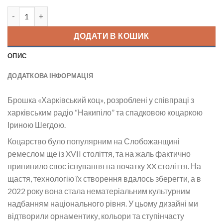
Брошка Харківський коц кількість
ДОДАТИ В КОШИК
ОПИС
ДОДАТКОВА ІНФОРМАЦІЯ
Брошка «Харківський коц», розроблені у співпраці з
харківським радіо “Накипіло” та спадковою коцаркою
Іриною Шегдою.
Коцарство було популярним на Слобожанщині
ремеслом ще із XVII століття, та на жаль фактично
припинило своє існування на початку XX століття. На
щастя, технологію їх створення вдалось зберегти, а в
2022 року вона стала нематеріальним культурним
надбанням національного рівня. У цьому дизайні ми
відтворили орнаментику, кольори та ступінчасту