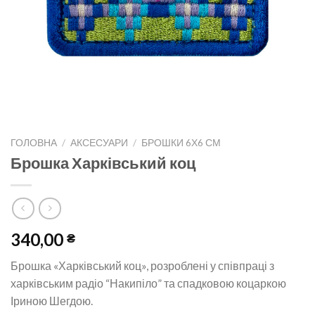
ГОЛОВНА
/
АКСЕСУАРИ
/
БРОШКИ 6Х6 СМ
Брошка Харківський коц
340,00
₴
Брошка «Харківський коц», розроблені у співпраці з
харківським радіо “Накипіло” та спадковою коцаркою
Іриною Шегдою.