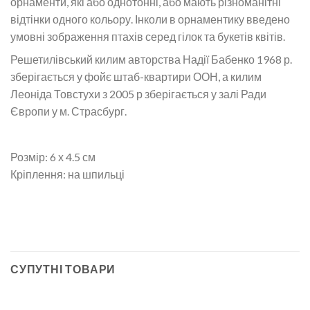
орнаменти, які або однотонні, або мають різноманітні
відтінки одного кольору. Інколи в орнаментику введено
умовні зображення птахів серед гілок та букетів квітів.
Решетилівський килим авторства Надії Бабенко 1968 р.
зберігається у фойє штаб-квартири ООН, а килим
Леоніда Товстухи з 2005 р зберігається у залі Ради
Європи у м. Страсбург.
Розмір: 6 х 4.5 см
Кріплення: на шпильці
СУПУТНІ ТОВАРИ