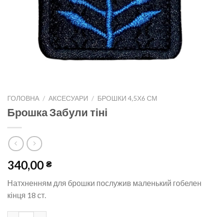
ГОЛОВНА
/
АКСЕСУАРИ
/
БРОШКИ 4,5Х6 СМ
Брошка Забули тіні
340,00
₴
Натхненням для брошки послужив маленький гобелен
кінця 18 ст.
Брошка Забули тіні кількість