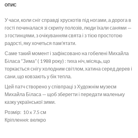
ОПИС
У часи, коли сніг справді хрускотів під ногами, а дорога в
гості починалася зі скрипу полозів, люди їхали санями —
з гостинцями, з очікуванням свята і з тією простотою
радості, яку хочеться пам’ятати.
Саме такий момент і зафіксовано на гобелені Михайла
Біласа “Зима” ( 1988 року) : тиха ніч, місяць, що
торкається снігу холодним світлом, хатина серед дерев і
сани, що ковзають у бік тепла.
Цей патч створено у співпраці з Художнім музеєм
Михайла Біласа — щоб зберегти і передати маленьку
казку української зими.
Розмір: 10 x 7.5 см
Кріплення: велкро