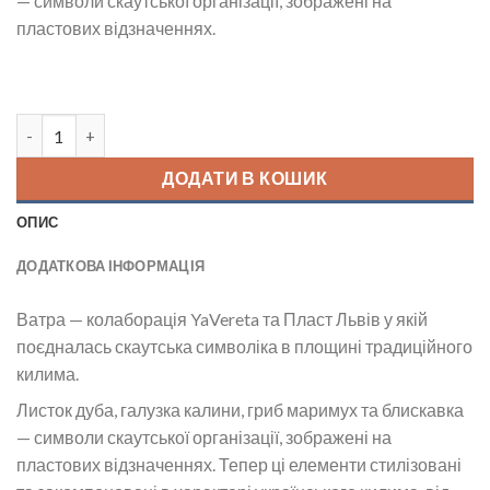
— символи скаутської організації, зображені на
пластових відзначеннях.
Патч Ватра кількість
ДОДАТИ В КОШИК
ОПИС
ДОДАТКОВА ІНФОРМАЦІЯ
Ватра — колаборація YaVereta та Пласт Львів
у якій
поєдналась скаутська символіка в площині традиційного
килима.
Листок дуба, галузка калини, гриб маримух та блискавка
— символи скаутської організації, зображені на
пластових відзначеннях. Тепер ці елементи стилізовані