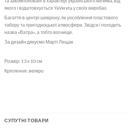
та закомпоновані в характері українського килима, від
якого і відштовхується YaVereta у своїх виробах.
Багаття в центрі шеврону, як уособлення пластового
табору та пригодноцької атмосфери. Звідси і походить
назва «Ватра», а тобто вогнище.
За дизайн дякуємо Марті Лещак
Розмір: 13 х 10 см
Кріплення: велкро
СУПУТНІ ТОВАРИ