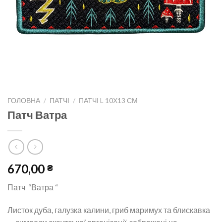
ГОЛОВНА
/
ПАТЧІ
/
ПАТЧІ L 10Х13 СМ
Патч Ватра
670,00
₴
Патч “Ватра “
Листок дуба, галузка калини, гриб маримух та блискавка