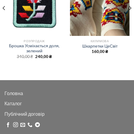
РОЗПРОДАЖ
КИЛИМОВА
Брошка Усміхається доля,
Шкарпетки ЦеСвіт
зелений
160,00
₴
Оригінальна
Поточна
340,00
₴
240,00
₴
ціна:
ціна:
340,00 ₴.
240,00 ₴.
Головна
Каталог
Публічний договір