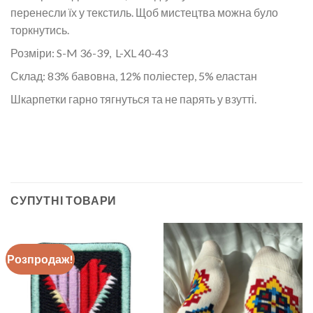
перенесли їх у текстиль. Щоб мистецтва можна було
торкнутись.
Розміри: S-M 36-39, L-XL 40-43
Склад: 83% бавовна, 12% поліестер, 5% еластан
Шкарпетки гарно тягнуться та не парять у взутті.
СУПУТНІ ТОВАРИ
Розпродаж!