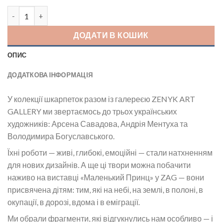
Шкарпетки Образ XIII кількість
ДОДАТИ В КОШИК
ОПИС
ДОДАТКОВА ІНФОРМАЦІЯ
У колекції шкарпеток разом із галереєю ZENYK ART
GALLERY ми звертаємось до трьох українських
художників: Арсена Савадова, Андрія Ментуха та
Володимира Богуславського.
Їхні роботи — живі, глибокі, емоційні — стали натхненням
для нових дизайнів. А ще ці твори можна побачити
наживо на виставці «Маленький Принц» у ZAG — вони
присвячена дітям: тим, які на небі, на землі, в полоні, в
окупації, в дорозі, вдома і в еміграції.
Ми обрали фрагменти, які відгукнулись нам особливо — і