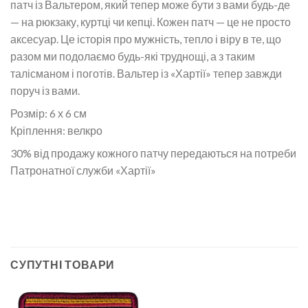
патч із Вальтером, який тепер може бути з вами будь-де
— на рюкзаку, куртці чи кепці. Кожен патч — це не просто
аксесуар. Це історія про мужність, тепло і віру в те, що
разом ми подолаємо будь-які труднощі, а з таким
талісманом і поготів. Вальтер із «Хартії» тепер завжди
поруч із вами.
Розмір: 6 х 6 см
Кріплення: велкро
30% від продажу кожного патчу передаються на потреби
Патронатної служби «Хартії»
СУПУТНІ ТОВАРИ