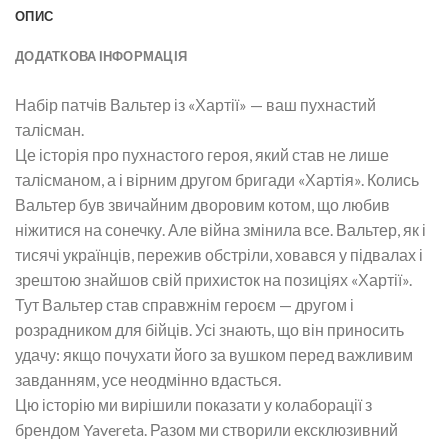
ОПИС
ДОДАТКОВА ІНФОРМАЦІЯ
Набір патчів Вальтер із «Хартії» — ваш пухнастий
талісман.
Це історія про пухнастого героя, який став не лише
талісманом, а і вірним другом бригади «Хартія». Колись
Вальтер був звичайним дворовим котом, що любив
ніжитися на сонечку. Але війна змінила все. Вальтер, як і
тисячі українців, пережив обстріли, ховався у підвалах і
зрештою знайшов свій прихисток на позиціях «Хартії».
Тут Вальтер став справжнім героєм — другом і
розрадником для бійців. Усі знають, що він приносить
удачу: якщо почухати його за вушком перед важливим
завданням, усе неодмінно вдасться.
Цю історію ми вирішили показати у колаборації з
брендом Yavereta. Разом ми створили ексклюзивний