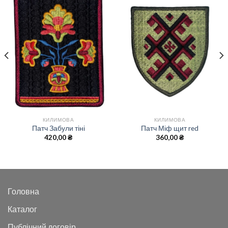
КИЛИМОВА
КИЛИМОВА
Патч Забули тіні
Патч Міф щит red
420,00
₴
360,00
₴
Головна
Каталог
Публічний договір