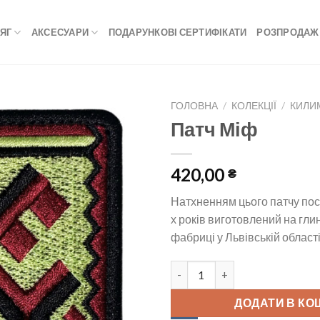
ЯГ
АКСЕСУАРИ
ПОДАРУНКОВІ СЕРТИФІКАТИ
РОЗПРОДАЖ
ГОЛОВНА
/
КОЛЕКЦІЇ
/
КИЛИ
Патч Міф
420,00
₴
Натхненням цього патчу по
х років виготовлений на гли
фабриці у Львівській області
Патч Міф кількість
ДОДАТИ В КО