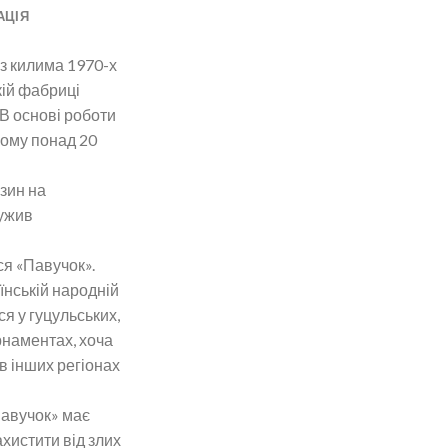
АЦІЯ
 з килима 1970-х
кій фабриці
 В основі роботи
кому понад 20
зин на
лужив
ся «Павучок».
аїнській народній
ся у гуцульських,
рнаментах, хоча
 в інших регіонах
Павучок» має
ахистити від злих