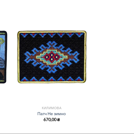
КИЛИМОВА
Патч Не зимно
670,00
₴