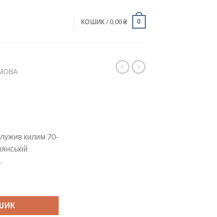
0
КОШИК /
0,00
₴
МОВА
служив килим 70-
нянській
.
ШИК