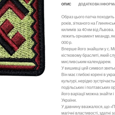
ОПИС
ДОДАТКОВА ІНФОРМ
Образ цього патча походить
років, зітканого на Глинянсь
килимів за 40 км від Львова.
лежить орнамент меандр, я
000 р.
Вперше його знайшли у с. Мі
кістковому браслеті, який с
мисливським календарем.
У вишивці цей символ зветь
Він має глибокі корені в укр
культурі, нерідко зустрічаєть
подільських і полтавських о
його варіації можна знайти і
України.
У давнину вважалося, що «
магічні властивості, здатні з