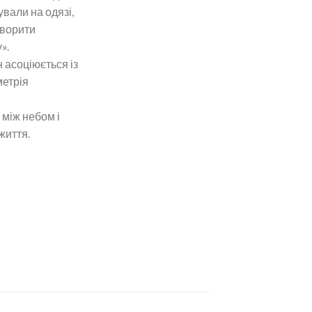
ували на одязі,
творити
».
н асоціюється із
метрія
 між небом і
життя.