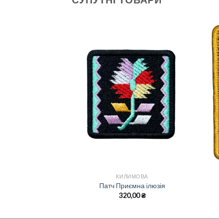
ИМОВА
КИЛИМОВА
лєрку у Торонто
Патч Приємна ілюзія
,00
₴
320,00
₴