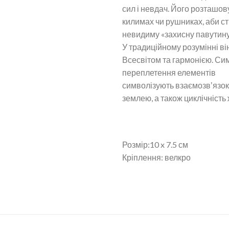
сил і невдач. Його розташов
килимах чи рушниках, аби с
невидиму «захисну павутину
У традиційному розумінні ві
Всесвітом та гармонією. Си
переплетення елементів
символізують взаємозвʼязок
землею, а також циклічність 
Розмір:10 x 7.5 см
Кріплення: велкро