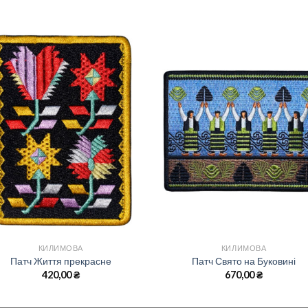
КИЛИМОВА
КИЛИМОВА
Патч Життя прекрасне
Патч Свято на Буковині
420,00
₴
670,00
₴