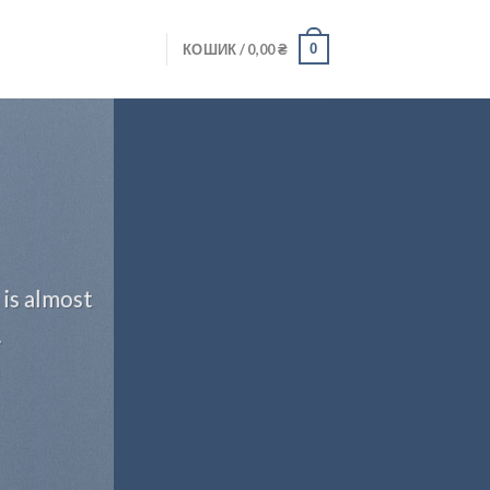
0
КОШИК /
0,00
₴
 is almost
.